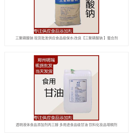
三聚磷酸钠 现货批发供应食品级保水/改良【三聚磷酸钠 】螯合剂
透明液体食品添加剂丙三醇 多用途食品级甘油 饮料化妆品增稠剂