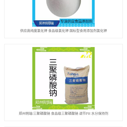
供应高纯度氯化钾 食品级氯化钾 国标型食用添加剂氯化钾
郑州明瑞/三聚磷酸钠 食品级三聚磷酸钠 调节PH 水分保持剂