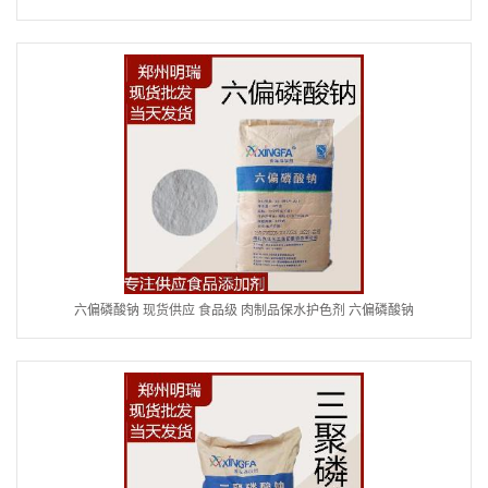
六偏磷酸钠 现货供应 食品级 肉制品保水护色剂 六偏磷酸钠