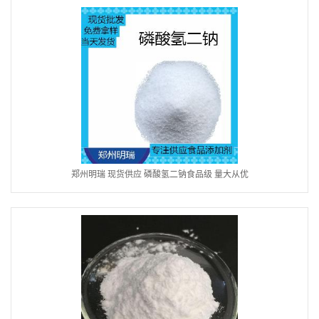
郑州明瑞 现货供应 磷酸氢二钠食品级 量大从优