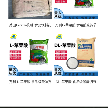
美国Leprino乳糖 食品饮料甜
万利L-苹果酸 食用酸味调节
味剂 进口乳糖100目 200目
剂饮料露酒果汁食品增酸剂
1kg/袋
万利 L-苹果酸 食品级酸味剂
DL-苹果酸 食品级酸度调节
L-羟基琥珀酸 清凉饮料冰淇
剂 食品添加剂 提供样品 1kg
淋
起批小包装