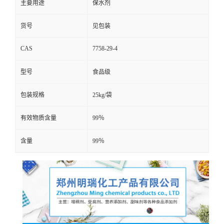
主要用途
保水剂
货号
见包装
CAS
7758-29-4
型号
食品级
包装规格
25kg/袋
有效物质含量
99％
含量
99％