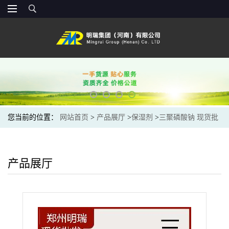
您当前的位置：
网站首页
>
产品展厅
>
保湿剂
>
三聚磷酸钠 现货批
发供应食品级保水/改良【三聚磷酸钠 】螯合剂
产品展厅