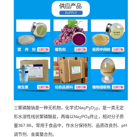
三聚磷酸钠是一种无机物，化学式Na
P
O
，是一类无定
5
3
10
形水溶性线状聚磷酸盐，两端以Na
PO
终止，相对分子质
2
4
量367.86，常用于食品中，作水分保持剂、品质改良剂、pH
调节剂、金属螯合剂。