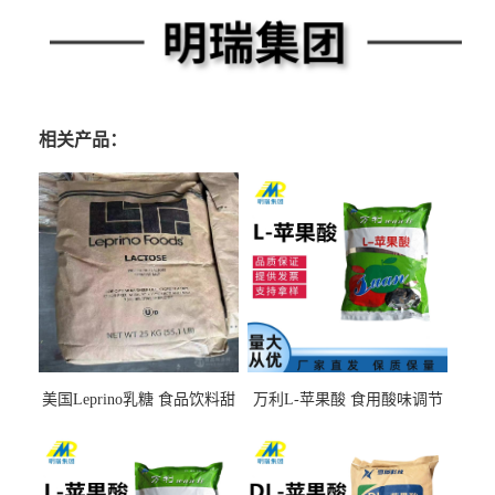
相关产品：
美国Leprino乳糖 食品饮料甜
万利L-苹果酸 食用酸味调节
味剂 进口乳糖100目 200目
剂饮料露酒果汁食品增酸剂
1kg/袋