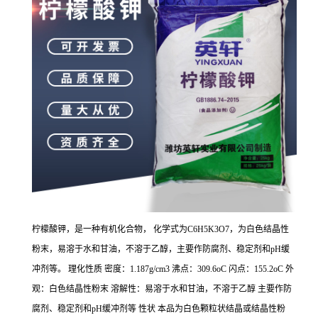
柠檬酸钾，是一种有机化合物， 化学式为C6H5K3O7，为白色结晶性
粉末，易溶于水和甘油，不溶于乙醇，主要作防腐剂、稳定剂和pH缓
冲剂等。 理化性质 密度：1.187g/cm3 沸点：309.6oC 闪点：155.2oC 外
观：白色结晶性粉末 溶解性：易溶于水和甘油，不溶于乙醇 主要作防
腐剂、稳定剂和pH缓冲剂等 性状 本品为白色颗粒状结晶或结晶性粉