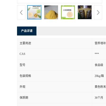
产品详请
主要用途
营养增补
CAS
***
型号
食品级
包装规格
20kg/箱
外观
黄色粉末
保质期
36个月