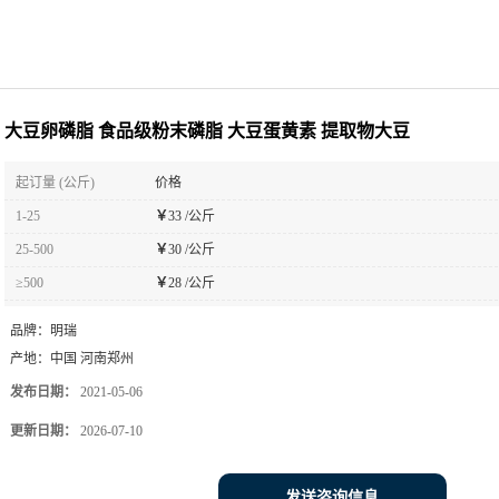
大豆卵磷脂 食品级粉末磷脂 大豆蛋黄素 提取物大豆
起订量 (公斤)
价格
1-25
￥
33 /公斤
25-500
￥
30 /公斤
≥500
￥
28 /公斤
品牌：
明瑞
产地：
中国 河南郑州
发布日期：
2021-05-06
更新日期：
2026-07-10
发送咨询信息