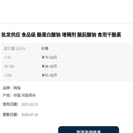
批发供应 食品级 酪蛋白酸钠 增稠剂 酪朊酸钠 食用干酪素
起订量 (公斤)
价格
1-50
￥
70 /公斤
50-500
￥
68 /公斤
≥500
￥
65 /公斤
品牌：
明瑞
产地：
中国 河南郑州
发布日期：
2021-03-15
更新日期：
2026-07-10
发送咨询信息