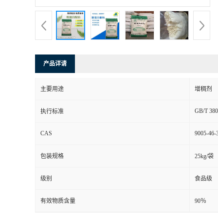
产品详请
主要用途
增稠剂
GB/T 380
执行标准
CAS
9005-46-
包装规格
25kg/袋
级别
食品级
有效物质含量
90％