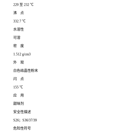
229 至 232 ℃
沸 点
332.7 ℃
水溶性
可溶
密 度
1.512 g/cm3
外 观
白色结晶性粉末
闪 点
155 ℃
应 用
甜味剂
安全性描述
S26；S36/37/39
危险性符号