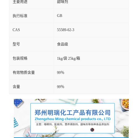
主要用途
甜味剂
GB
执行标准
CAS
55589-62-3
型号
食品级
包装规格
1kg/袋 25kg/箱
有效物质含量
99％
含量
99％