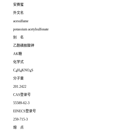
安赛蜜
外文名
acesulfame
potassium acetylsulfonate
别 名
乙酰磺胺酸钾
AK糖
化学式
C
H
KNO
S
4
4
4
分子量
201.2422
CAS登录号
55589-62-3
EINECS登录号
259-715-3
熔 点