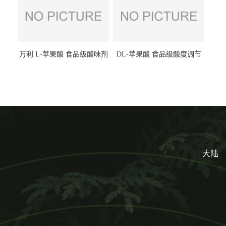
万利 L-苹果酸 食品级酸味剂
DL-苹果酸 食品级酸度调节
L-羟基琥珀酸 清凉饮料冰淇
剂 食品添加剂 提供样品 1kg
淋
起批小包装
大陆