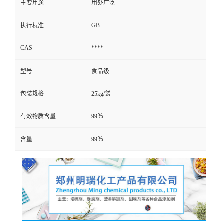
主要用途
用处广泛
GB
执行标准
CAS
****
型号
食品级
包装规格
25kg/袋
有效物质含量
99％
含量
99％