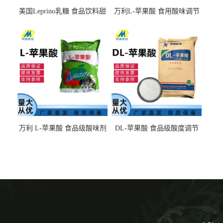
美国Leprino乳糖 食品饮料甜
万利L-苹果酸 食用酸味调节
味剂 进口乳糖100目 200目
剂饮料露酒果汁食品增酸剂
1kg/袋
万利 L-苹果酸 食品级酸味剂
DL-苹果酸 食品级酸度调节
L-羟基琥珀酸 清凉饮料冰淇
剂 食品添加剂 提供样品 1kg
淋
起批小包装