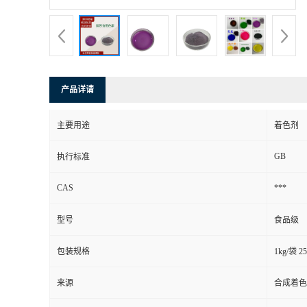
产品详请
主要用途
着色剂
GB
执行标准
CAS
***
型号
食品级
包装规格
1kg/袋 2
来源
合成着色