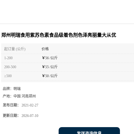
郑州明瑞食用紫苏色素食品级着色剂色泽亮丽量大从优
起订量 (公斤)
价格
1-200
￥
56 /公斤
200-500
￥
55 /公斤
≥500
￥
50 /公斤
品牌：
明瑞
产地：
中国 河南郑州
发布日期：
2021-02-27
更新日期：
2026-07-10
发送咨询信息