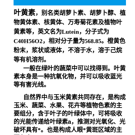
叶黄素
，别名类胡萝卜素、胡萝卜醇、植
物黄体素、核黄体、万寿菊花素及植物叶
黄素等，英文名为Lutein，分子式为
C40H56O2，相对分子量为568.85。橙黄色
粉末，浆状或液体，不溶于水，溶于己烷
等有机溶剂。
一般在绿叶的蔬菜中可以找得到。叶黄
素本身是一种
抗氧化
物，并可以吸收蓝光
等有害光线。
自然界中与
玉米黄素
共同存在，是构成
玉米、
蔬菜
、水果、花卉等植物色素的主
要组分，含于叶子的
叶绿体
中，可将吸收
的光能传递给叶绿素
a
，推测对光氧化、光
破坏具有*。也是构成人眼
*
黄斑区域的主