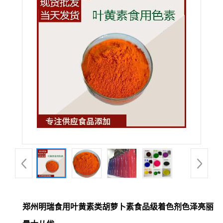
郑州明瑞食用叶黄素类胡萝卜素食品级着色剂色泽亮丽