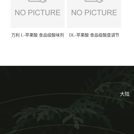
万利 L-苹果酸 食品级酸味剂
DL-苹果酸 食品级酸度调节
L-羟基琥珀酸 清凉饮料冰淇
剂 食品添加剂 提供样品 1kg
淋
起批小包装
大陆