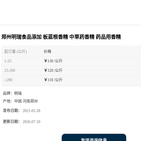
郑州明瑞食品添加 板蓝根香精 中草药香精 药品用香精
起订量 (公斤)
价格
1-25
￥
130 /公斤
25-200
￥
120 /公斤
≥200
￥
110 /公斤
品牌：
明瑞
产地：
中国 河南郑州
发布日期：
2021-01-28
更新日期：
2026-07-10
发送咨询信息