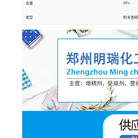
99%
含量
类型
粉末香精