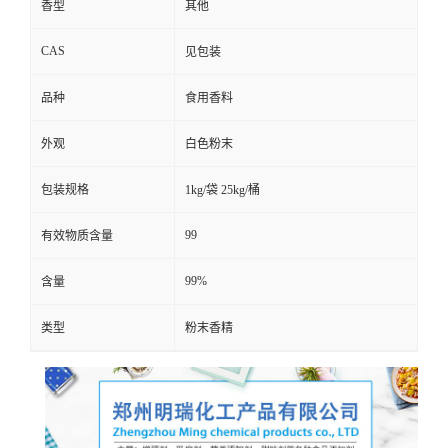
香型
其他
CAS
见包装
品种
食用香料
外观
白色粉末
包装规格
1kg/袋 25kg/桶
99
有效物质含量
99%
含量
类型
粉末香精