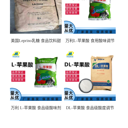
美国Leprino乳糖 食品饮料甜
万利L-苹果酸 食用酸味调节
味剂 进口乳糖100目 200目
剂饮料露酒果汁食品增酸剂
1kg/袋
万利 L-苹果酸 食品级酸味剂
DL-苹果酸 食品级酸度调节
L-羟基琥珀酸 清凉饮料冰淇
剂 食品添加剂 提供样品 1kg
淋
起批小包装