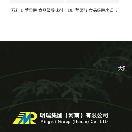
万利 L-苹果酸 食品级酸味剂
DL-苹果酸 食品级酸度调节
L-羟基琥珀酸 清凉饮料冰淇
剂 食品添加剂 提供样品 1kg
淋
起批小包装
大陆