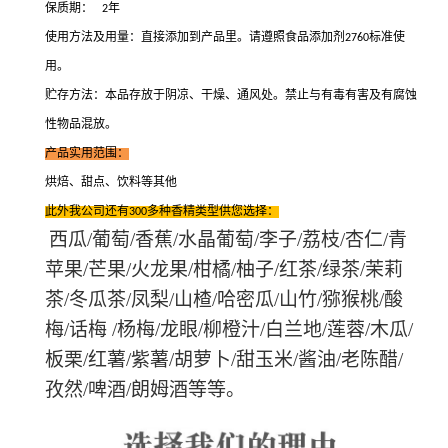
保质期：
年
2
使用方法及用量：直接添加到产品里。请遵照食品添加剂
标准使
2760
用。
贮存方法：本品存放于阴凉
、
干燥
、
通风处。禁止与有毒有害及有腐蚀
性物品混放。
产品实用范围：
烘焙
、
甜点
、
饮料等其他
此外我公司还有
多种
香精
类型供您选择：
300
西瓜/葡萄
/
香蕉
/
水晶葡萄
/
李子
/
荔枝
/
杏仁
/
青
苹果
/
芒果
/
火龙果
/
柑橘
/
柚子
/
红茶
/
绿茶
/
茉莉
茶
/
冬瓜茶
/
凤梨
/
山楂
/
哈密瓜
/
山竹
/
猕猴桃
/
酸
梅
/
话梅
/杨梅
/
龙眼
/
柳橙汁
/
白兰地
/
莲蓉
/
木瓜
/
板栗
/
红薯
/
紫薯
/
胡萝卜
/
甜玉米
/
酱油
/
老陈醋
/
孜然
/
啤酒
/
朗姆酒等等。