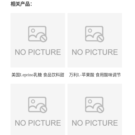
相关产品：
美国Leprino乳糖 食品饮料甜
万利L-苹果酸 食用酸味调节
味剂 进口乳糖100目 200目
剂饮料露酒果汁食品增酸剂
1kg/袋