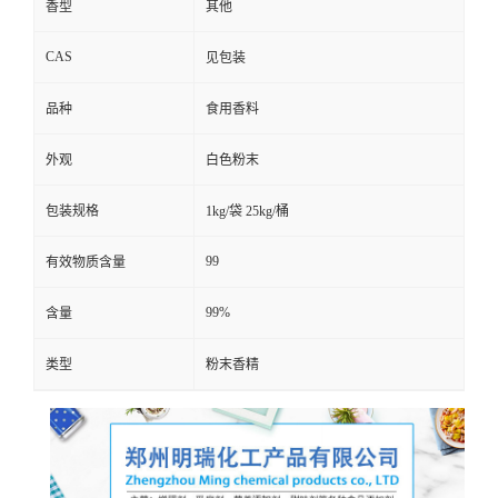
香型
其他
CAS
见包装
品种
食用香料
外观
白色粉末
包装规格
1kg/袋 25kg/桶
99
有效物质含量
99%
含量
类型
粉末香精