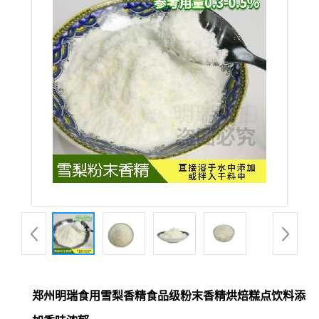
郑州明瑞食用雪梨香精食品级粉末香精烘焙糕点饮料添