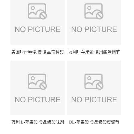
美国Leprino乳糖 食品饮料甜
万利L-苹果酸 食用酸味调节
味剂 进口乳糖100目 200目
剂饮料露酒果汁食品增酸剂
1kg/袋
万利 L-苹果酸 食品级酸味剂
DL-苹果酸 食品级酸度调节
L-羟基琥珀酸 清凉饮料冰淇
剂 食品添加剂 提供样品 1kg