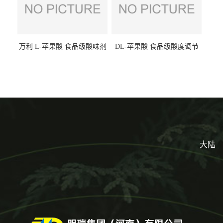
万利 L-苹果酸 食品级酸味剂
DL-苹果酸 食品级酸度调节
L-羟基琥珀酸 清凉饮料冰淇
剂 食品添加剂 提供样品 1kg
淋
起批小包装
大陆