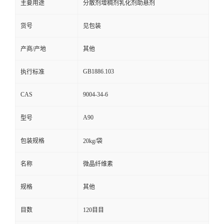
主要用途
分散剂增稠剂乳化剂助悬剂
货号
见包装
产商/产地
其他
GB1886.103
执行标准
CAS
9004-34-6
A90
型号
包装规格
20kg/袋
名称
微晶纤维素
规格
其他
目数
120目目