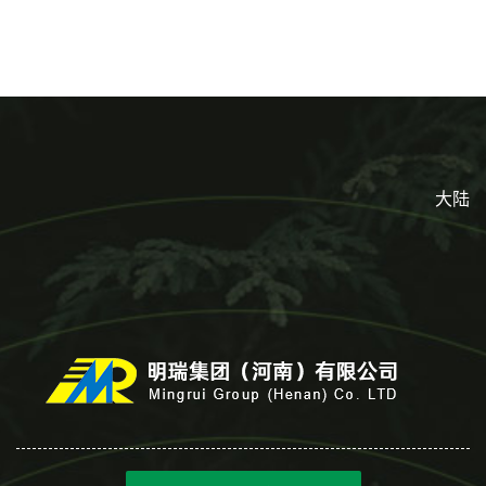
L-羟基琥珀酸 清凉饮料冰淇
剂 食品添加剂 提供样品 1kg
淋
起批小包装
大陆