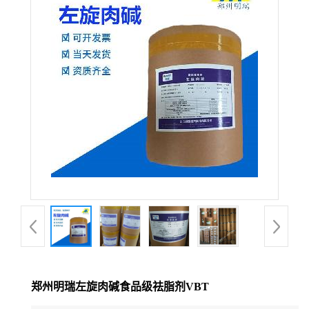
郑州明瑞左旋肉碱食品级祛脂剂VBT