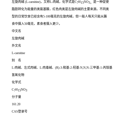
左旋肉碱 (L-carnitine)，又称L-肉碱，化学式是C
H
NO
是一种促使
7
15
3，
脂肪转化为能量的类氨基酸，红色肉类是左旋肉碱的主要来源。不同类
型的日常饮食已经含有5-100毫克的左旋肉碱，但一般人每天只能从膳
食中摄入50毫克，素食者摄入更少。
中文名
左旋肉碱
外文名
L-carnitine
别 名
L-肉碱、左式肉碱、L-肉毒碱、(R)-3-羧基-2-羟基-N,N,N-三甲基-1-丙铵基
氢氧化物
化学式
C
H
NO
7
15
3
分子量
161.20
CAS登录号