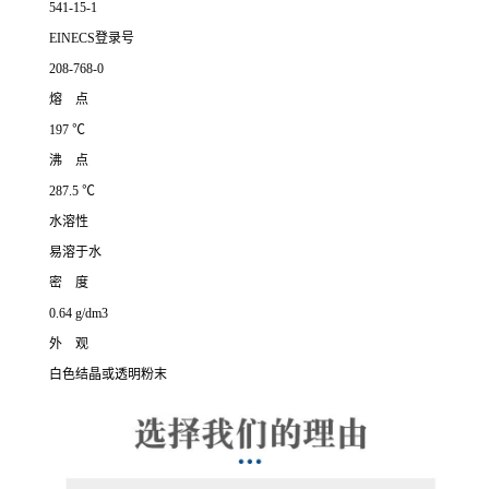
541-15-1
EINECS登录号
208-768-0
熔 点
197 ℃
沸 点
287.5 ℃
水溶性
易溶于水
密 度
0.64 g/dm3
外 观
白色结晶或透明粉末