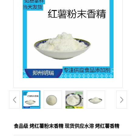
食品级 烤红薯粉末香精 现货供应水溶 烤红薯香精