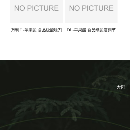
万利 L-苹果酸 食品级酸味剂
DL-苹果酸 食品级酸度调节
L-羟基琥珀酸 清凉饮料冰淇
剂 食品添加剂 提供样品 1kg
淋
起批小包装
大陆