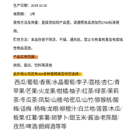
生产日期：
2018.10.20
保质期：
年
2
使用方法及用量：直接添加到产品里。请遵照食品添加剂
标准使
2760
用。
贮存方法：本品存放于阴凉
、
干燥
、
通风处。禁止与有毒有害及有腐蚀
性物品混放。
产品实用范围：
烘焙
、
甜点
、
饮料等其他
此外我公司还有
多种
香精
类型供您选择：
300
西瓜/葡萄
/
香蕉
/
水晶葡萄
/
李子
/
荔枝
/
杏仁
/
青
苹果
/
芒果
/
火龙果
/
柑橘
/
柚子
/
红茶
/
绿茶
/
茉莉
茶
/
冬瓜茶
/
凤梨
/
山楂
/
哈密瓜
/
山竹
/
猕猴桃
/
酸
梅
/
话梅
/杨梅
/
龙眼
/
柳橙汁
/
白兰地
/
莲蓉
/
木瓜
/
板栗
/
红薯
/
紫薯
/
胡萝卜
/
甜玉米
/
酱油
/
老陈醋
/
孜然
/
啤酒
/
朗姆酒等等