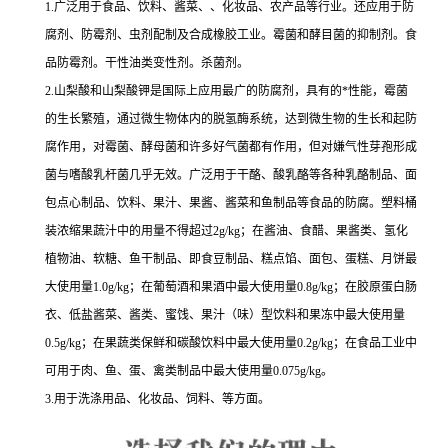
1.广泛用于食品、饮料、酱菜、、化妆品、农产品等行业。还应用于防
腐剂、防霉剂、虫剂配制及合成橡胶工业。霉菌和酵目菌的抑制剂。食
品防霉剂。干性油类变性剂。杀菌剂。
2.山梨酸和山梨酸钾是国际上应用最广的防腐剂，具有的*性能，霉菌
的生长繁殖，通过微生物体内的脱氢酶系统，达到微生物的生长和起防
腐作用，对霉菌、酵母菌和许多好气菌都有作用，但对嫌气性芽孢形成
菌与嗜酸乳杆菌几乎无效。广泛用于干酪、酸乳酪等各种乳酪制品、面
包点心制品、饮料、果汁、果酱、酱菜和鱼制品等食品的防腐。塑料桶
装浓缩果蔬汁中的用量不得超过2g/kg；在酱油、食醋、果酱类、氢化
植物油、软糖、鱼干制品、即食豆制品、糕点馅、面包、蛋糕、月饼最
大使用量1.0g/kg；在葡萄酒和果酒中最大使用量0.8g/kg；在胶原蛋白肠
衣、低盐酱菜、酱类、蜜饯、果汁（味）型饮料和果冻中最大使用量
0.5g/kg；在果蔬类保鲜和碳酸饮料中最大使用量0.2g/kg；在食品工业中
可用于肉、鱼、蛋、禽类制品中最大使用量0.075g/kg。
3.用于洗涤用品、化妆品、饲料、等方面。