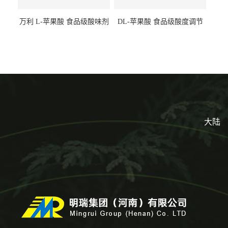
万利 L-苹果酸 食品级酸味剂
DL-苹果酸 食品级酸度调节
L-羟基琥珀酸 清凉饮料冰淇
剂 食品添加剂 提供样品 1kg
淋
起批小包装
大陆