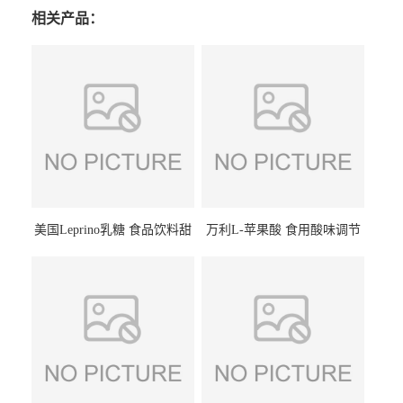
相关产品：
美国Leprino乳糖 食品饮料甜
万利L-苹果酸 食用酸味调节
味剂 进口乳糖100目 200目
剂饮料露酒果汁食品增酸剂
1kg/袋