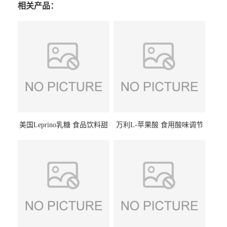
相关产品：
美国Leprino乳糖 食品饮料甜
万利L-苹果酸 食用酸味调节
味剂 进口乳糖100目 200目
剂饮料露酒果汁食品增酸剂
1kg/袋