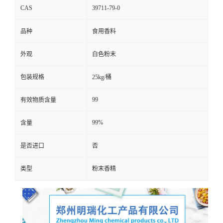
CAS
39711-79-0
品种
食用香料
外观
白色粉末
包装规格
25kg/桶
99
有效物质含量
99%
含量
是否进口
否
类型
粉末香精