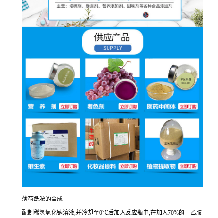
薄荷酰胺的合成
配制稀氢氧化钠溶液,并冷却至0℃后加入反应瓶中,在加入70%的一乙胺