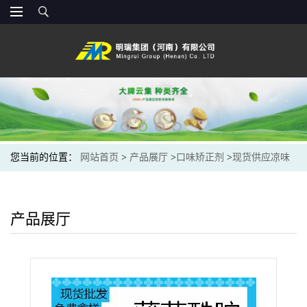
您当前的位置：
网站首页
>
产品展厅
>
口味矫正剂
>
现货供应凉味
剂 清凉剂 薄荷酰胺 凉感剂 食品日化原料
产品展厅