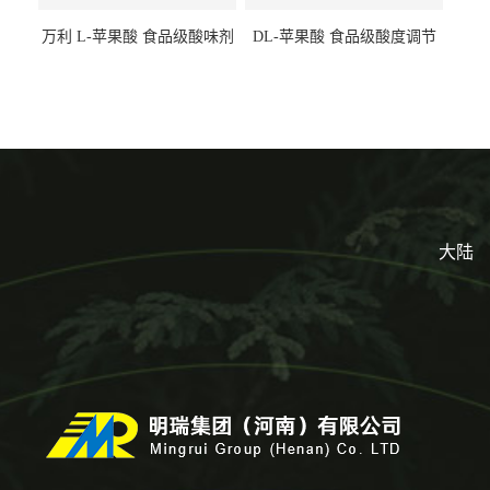
万利 L-苹果酸 食品级酸味剂
DL-苹果酸 食品级酸度调节
L-羟基琥珀酸 清凉饮料冰淇
剂 食品添加剂 提供样品 1kg
淋
起批小包装
大陆