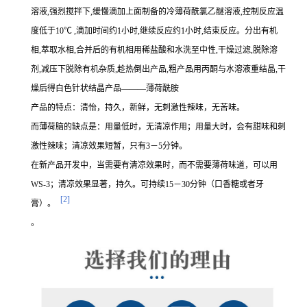
溶液,强烈搅拌下,缓慢滴加上面制备的冷薄荷酰氯乙醚溶液,控制反应温
度低于10℃ ,滴加时间约1小时,继续反应约1小时,结束反应。分出有机
相,萃取水相,合并后的有机相用稀盐酸和水洗至中性,干燥过滤,脱除溶
剂,减压下脱除有机杂质,趁热倒出产品,粗产品用丙酮与水溶液重结晶,干
燥后得白色针状结晶产品———薄荷酰胺
产品的特点：清怡，持久，新鲜，无刺激性辣味，无苦味。
而薄荷脑的缺点是：用量低时，无清凉作用；用量大时，会有甜味和刺
激性辣味；清凉效果短暂，只有3－5分钟。
在新产品开发中，当需要有清凉效果时，而不需要薄荷味道，可以用
WS-3；清凉效果显著，持久。可持续15－30分钟（口香糖或者牙
[2]
膏）。
。