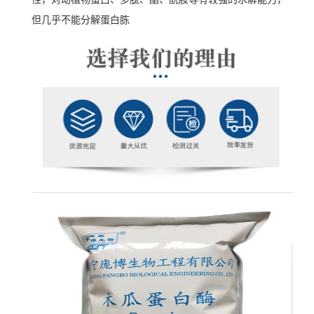
但几乎不能分解蛋白胨