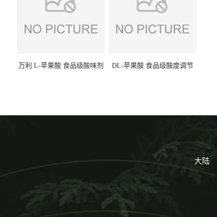
万利 L-苹果酸 食品级酸味剂
DL-苹果酸 食品级酸度调节
L-羟基琥珀酸 清凉饮料冰淇
剂 食品添加剂 提供样品 1kg
淋
起批小包装
大陆