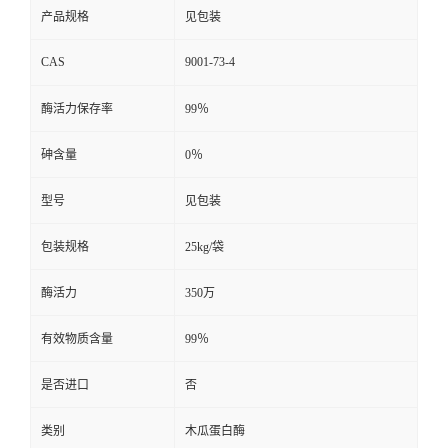
产品规格
见包装
CAS
9001-73-4
酶活力保存率
99％
砷含量
0％
型号
见包装
包装规格
25kg/袋
酶活力
350万
有效物质含量
99％
是否进口
否
类别
木瓜蛋白酶