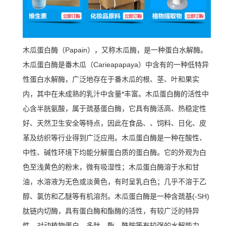
木瓜蛋白酶（Papain），又称木瓜酶，是一种蛋白水解酶。
木瓜蛋白酶是番木瓜（Carieapapaya）中含有的一种低特异
性蛋白水解酶，广泛地存在于番木瓜的根、茎、叶和果实
内，其中在未成熟的乳汁中含量*丰富。木瓜蛋白酶的活性中
心含半胱氨酸，属于巯基蛋白酶，它具有酶活高、热稳定性
好、天然卫生安全等特点，因此在食品、、饲料、日化、皮
革及纺织等行业得到广泛应用。
木瓜蛋白酶是一种在酸性、
中性、碱性环境下均能分解蛋白质的蛋白酶。它的外观为白
色至浅黄色的粉末，微有吸湿性；木瓜蛋白酶溶于水和甘
油，水溶液为无色或淡黄色，有时呈乳白色；几乎不溶于乙
醇、氯仿和乙醚等有机溶剂。木瓜蛋白酶是一种含巯基(-SH)
肽链内切酶，具有蛋白酶和酯酶的活性，有较广泛的特异
性，对动植物蛋白、多肽、酯、酰胺等有较强的水解能力，