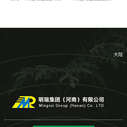
L-羟基琥珀酸 清凉饮料冰淇
剂 食品添加剂 提供样品 1kg
淋
起批小包装
大陆