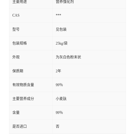
主要用途
营养强化剂
CAS
***
型号
见包装
包装规格
25kg/袋
外观
为灰白色粉末状
保质期
2年
有效物质含量
99％
主要营养成分
小麦肽
含量
99％
是否进口
否