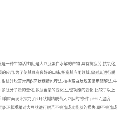
肽是一种生物活性肽,是大豆肽蛋白水解的产物.具有抗疲劳,抗氧化,
域的应用.为了使其具有良好的口味,拓宽其应用领域,需对其进行脱
,柑桔汁脱苦常用β-环状糊精包埋法,核桃蛋白肽脱苦常用酶解法,牛
多肽分子量的变化,多肽含量的变化,生理功能的变化,比较了以上
面设计探究了β-环状糊精脱苦大豆肽的*条件:pH6.7,温度
比较,运用β-环状糊精对大豆肽进行脱苦不会造成功能肽的损失,即不会造成