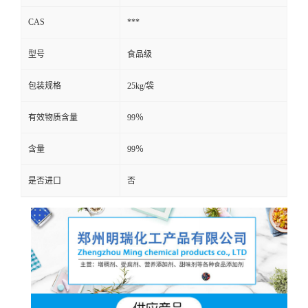
CAS
***
型号
食品级
包装规格
25kg/袋
有效物质含量
99％
含量
99％
是否进口
否