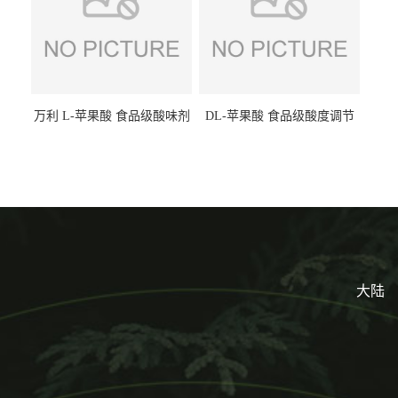
万利 L-苹果酸 食品级酸味剂
DL-苹果酸 食品级酸度调节
L-羟基琥珀酸 清凉饮料冰淇
剂 食品添加剂 提供样品 1kg
淋
起批小包装
大陆