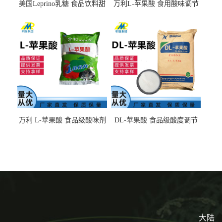
美国Leprino乳糖 食品饮料甜
万利L-苹果酸 食用酸味调节
味剂 进口乳糖100目 200目
剂饮料露酒果汁食品增酸剂
1kg/袋
万利 L-苹果酸 食品级酸味剂
DL-苹果酸 食品级酸度调节
L-羟基琥珀酸 清凉饮料冰淇
剂 食品添加剂 提供样品 1kg
淋
起批小包装
大陆