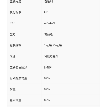
主要用途
着色剂
GB
执行标准
CAS
465-42-9
型号
食品级
包装规格
1kg/袋 25kg/袋
来源
合成着色剂
主要着色成分
辣椒红
有效物质含量
99％
含量
99％
色素含量
85％