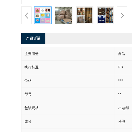
产品详请
主要用途
食品
GB
执行标准
CAS
***
**
型号
包装规格
25kg/袋
成分
其他