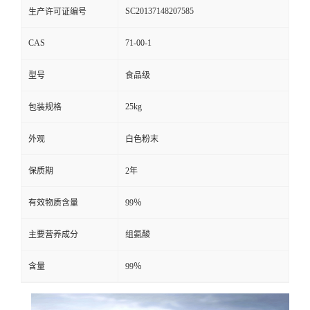
SC20137148207585
生产许可证编号
CAS
71-00-1
型号
食品级
25kg
包装规格
外观
白色粉末
保质期
2年
有效物质含量
99％
主要营养成分
组氨酸
含量
99％