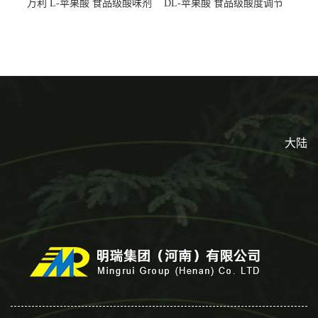
万利 L-苹果酸 食品级酸味剂
DL-苹果酸 食品级酸度调节
L-羟基琥珀酸 清凉饮料冰淇
剂 食品添加剂 提供样品 1kg
淋
起批小包装
大陆