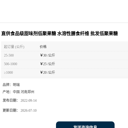
直供食品级甜味剂低聚果糖 水溶性膳食纤维 批发低聚果糖
起订量 (公斤)
价格
25-500
￥
30 /公斤
500-1000
￥
25 /公斤
≥1000
￥
20 /公斤
品牌：
明瑞
产地：
中国 河南郑州
发布日期：
2022-09-14
更新日期：
2026-07-10
发送咨询信息