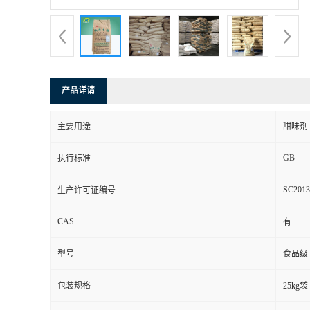
产品详请
主要用途
甜味剂
GB
执行标准
SC2013
生产许可证编号
CAS
有
型号
食品级
包装规格
25kg袋