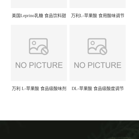
美国Leprino乳糖 食品饮料甜
万利L-苹果酸 食用酸味调节
味剂 进口乳糖100目 200目
剂饮料露酒果汁食品增酸剂
1kg/袋
万利 L-苹果酸 食品级酸味剂
DL-苹果酸 食品级酸度调节
L-羟基琥珀酸 清凉饮料冰淇
剂 食品添加剂 提供样品 1kg
淋
起批小包装