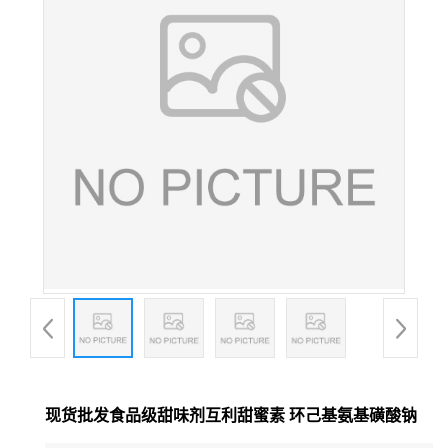
现货批发食品级甜味剂互利甜蜜素 环己基氨基磺酸钠