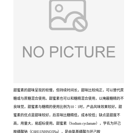
甜蜜素的甜味呈现的较慢，但持续时间长，甜味比较纯正，可以替代蔗
糖或与蔗糖混合使用。甜蜜素也可以和糖精混合使用，以掩蔽糖精的不
良味觉，甜蜜素与糖精的使用比例为10∶1时，产品风味效果较好。甜
蜜素的优点是甜味较好，后苦味比糖精低，成本较低；缺点是甜度不
高，用量大，易超标使用。甜蜜素（Sodium cyclamate），学名为环己
胺磺酸钠（C6H11NHSO3Na），是由氨基磺酸与环己胺