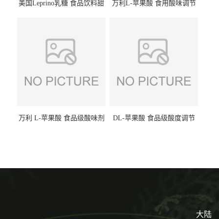
美国Leprino乳糖 食品饮料甜
万利L-苹果酸 食用酸味调节
味剂 进口乳糖100目 200目
剂饮料露酒果汁食品增酸剂
1kg/袋
万利 L-苹果酸 食品级酸味剂
DL-苹果酸 食品级酸度调节
L-羟基琥珀酸 清凉饮料冰淇
剂 食品添加剂 提供样品 1kg
淋
起批小包装
大陆