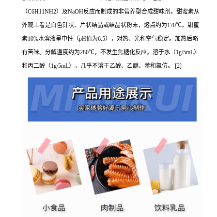
（C6H11NH2）及NaOH反应而制成的非营养型合成甜味剂。甜蜜素从
外观上看是白色针状、片状结晶或结晶状粉末，熔点约为170℃。甜蜜
素10%水溶液呈中性（pH值为6.5），对热、光和空气稳定。加热后略
有苦味。分解温度约为280℃，不发生焦糖化反应。溶于水（1g/5mL）
和丙二醇（1g/5mL），几乎不溶于乙醇、乙醚、苯和氯仿。 [2]