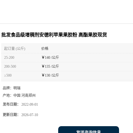
批发食品级增稠剂安德利苹果果胶粉 高酯果胶现货
起订量 (公斤)
价格
25-200
￥
140 /公斤
200-500
￥
135 /公斤
≥500
￥
130 /公斤
品牌：
明瑞
产地：
中国 河南郑州
发布日期：
2022-09-01
更新日期：
2026-07-10
发送咨询信息