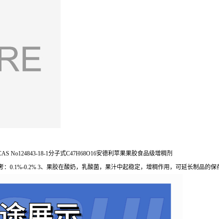
1CAS No124843-18-1分子式C47H68O16安德利苹果果胶食品级增稠剂
.1%-0.2% 3、果胶在酸奶，乳酸菌，果汁中起稳定，增稠作用，可延长制品的保存