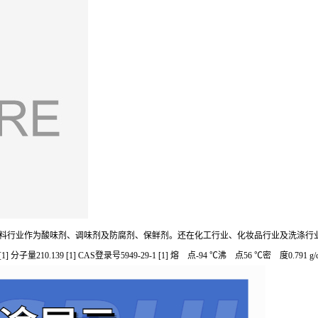
、饮料行业作为酸味剂、调味剂及防腐剂、保鲜剂。还在化工行业、化妆品行业及洗涤
 [1] 分子量210.139 [1] CAS登录号5949-29-1 [1] 熔 点-94 ℃沸 点56 ℃密 度0.791 g/