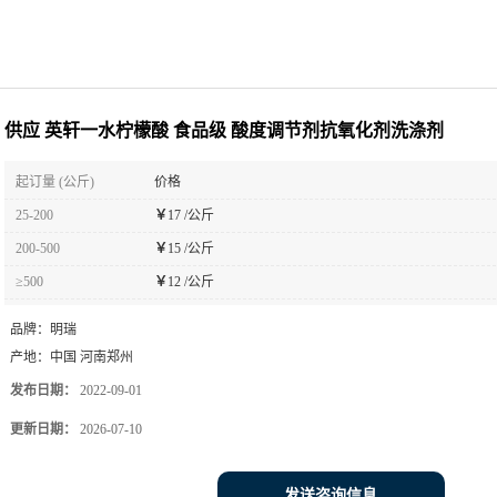
供应 英轩一水柠檬酸 食品级 酸度调节剂抗氧化剂洗涤剂
起订量 (公斤)
价格
25-200
￥
17 /公斤
200-500
￥
15 /公斤
≥500
￥
12 /公斤
品牌：
明瑞
产地：
中国 河南郑州
发布日期：
2022-09-01
更新日期：
2026-07-10
发送咨询信息