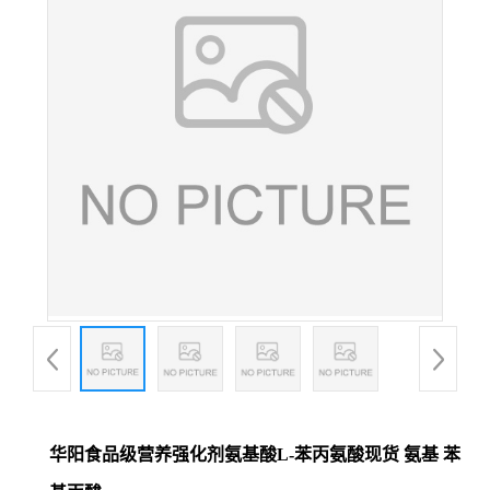
华阳食品级营养强化剂氨基酸L-苯丙氨酸现货 氨基 苯