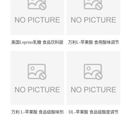
美国Leprino乳糖 食品饮料甜
万利L-苹果酸 食用酸味调节
味剂 进口乳糖100目 200目
剂饮料露酒果汁食品增酸剂
1kg/袋
万利 L-苹果酸 食品级酸味剂
DL-苹果酸 食品级酸度调节
L-羟基琥珀酸 清凉饮料冰淇
剂 食品添加剂 提供样品 1kg
淋
起批小包装