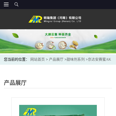
您当前的位置：
网站首页
>
产品展厅
>
甜味剂系列
>
京达安赛蜜AK
糖食品甜味添加剂低热量饮料烘焙甜点原料
产品展厅