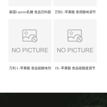
美国Leprino乳糖 食品饮料甜
万利L-苹果酸 食用酸味调节
味剂 进口乳糖100目 200目
剂饮料露酒果汁食品增酸剂
1kg/袋
万利 L-苹果酸 食品级酸味剂
DL-苹果酸 食品级酸度调节
L-羟基琥珀酸 清凉饮料冰淇
剂 食品添加剂 提供样品 1kg
淋
起批小包装