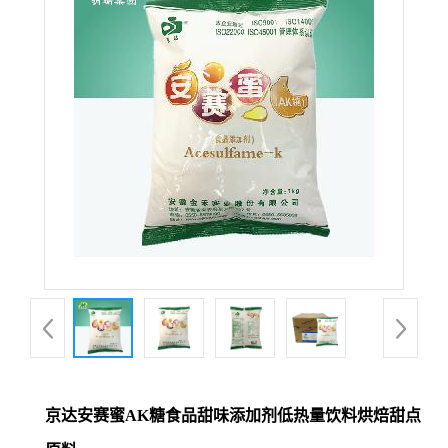
京达安赛蜜AK糖食品甜味添加剂低热量饮料烘焙甜点