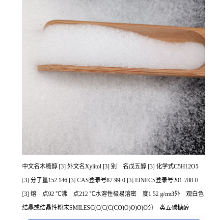
中文名木糖醇 [3] 外文名Xylitol [3] 别 名戊五醇 [3] 化学式C5H12O5
[3] 分子量152.146 [3] CAS登录号87-99-0 [3] EINECS登录号201-788-0
[3] 熔 点92 ℃沸 点212 ℃水溶性极易溶密 度1.52 g/cm3外 观白色
结晶或结晶性粉末SMILESC(C(C(C(CO)O)O)O)O分 类五碳糖醇