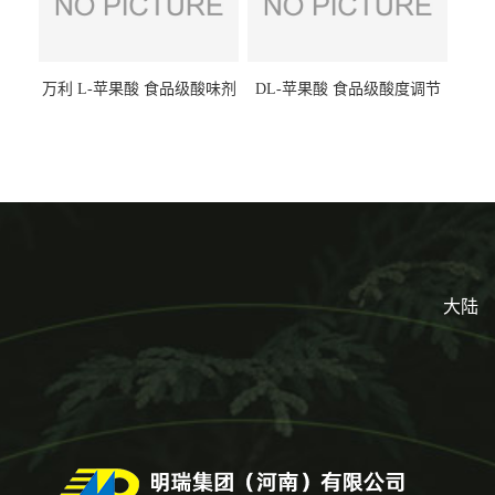
万利 L-苹果酸 食品级酸味剂
DL-苹果酸 食品级酸度调节
L-羟基琥珀酸 清凉饮料冰淇
剂 食品添加剂 提供样品 1kg
淋
起批小包装
大陆