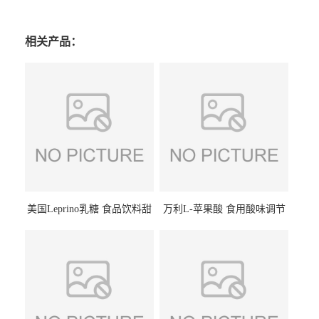
相关产品：
美国Leprino乳糖 食品饮料甜
万利L-苹果酸 食用酸味调节
味剂 进口乳糖100目 200目
剂饮料露酒果汁食品增酸剂
1kg/袋