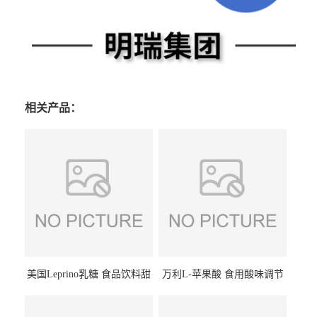
相关产品：
美国Leprino乳糖 食品饮料甜
万利L-苹果酸 食用酸味调节
味剂 进口乳糖100目 200目
剂饮料露酒果汁食品增酸剂
1kg/袋