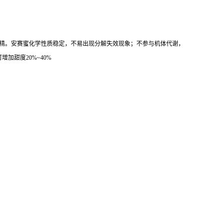
精。安赛蜜化学性质稳定，不易出现分解失效现象；不参与机体代谢，
甜度20%~40%