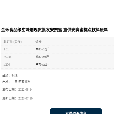
金禾食品级甜味剂现货批发安赛蜜 直供安赛蜜糕点饮料原料
起订量 (公斤)
价格
1-25
￥
85 /公斤
25-200
￥
82 /公斤
≥200
￥
79 /公斤
品牌：
明瑞
产地：
中国 河南郑州
发布日期：
2022-08-14
更新日期：
2026-07-10
发送咨询信息