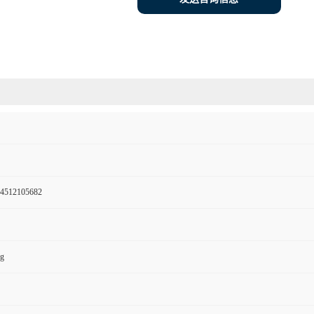
4512105682
kg