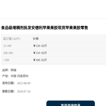
食品级增稠剂批发安德利苹果果胶现货苹果果胶零售
起订量 (公斤)
价格
25-200
￥
120 /公斤
200-500
￥
110 /公斤
≥500
￥
100 /公斤
品牌：
明瑞
产地：
中国 河南郑州
发布日期：
2022-08-09
更新日期：
2026-07-10
发送咨询信息