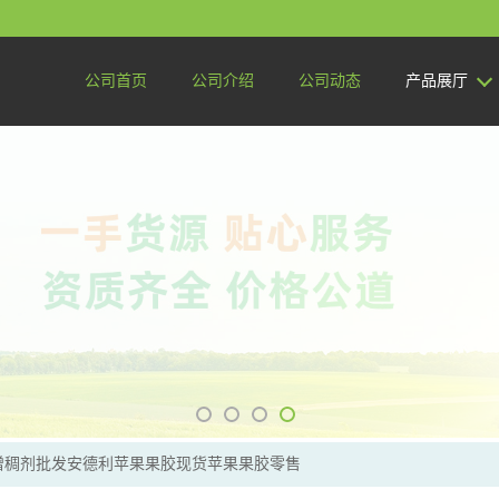
公司首页
公司介绍
公司动态
产品展厅
增稠剂批发安德利苹果果胶现货苹果果胶零售