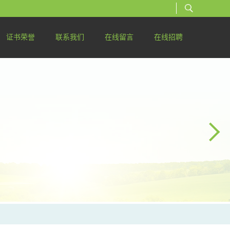
证书荣誉
联系我们
在线留言
在线招聘