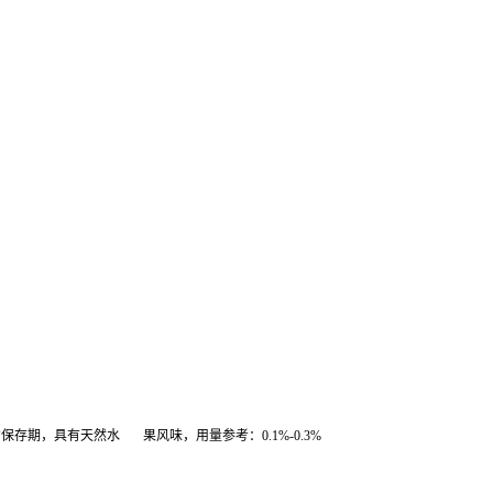
保存期，具有天然水 果风味，用量参考：0.1%-0.3%