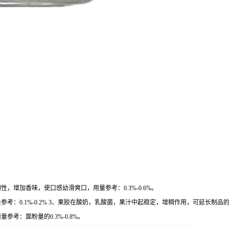
，增加香味，使口感幼滑爽口，用量参考：0.3%-0.6%。
：0.1%-0.2% 3、果胶在酸奶，乳酸菌，果汁中起稳定，增稠作用，可延长制品的
考：面粉量的0.3%-0.8%。