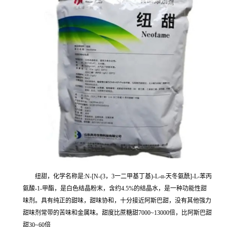
纽甜，化学名称是:N-[N-(3，3一二甲基丁基)-L-α-天冬氨酰]-L-苯丙
氨酸-1-甲酯，是白色结晶粉末，含约4.5%的结晶水，是一种功能性甜
味剂。具有纯正的甜味，甜味协和，十分接近阿斯巴甜，没有其他强力
甜味剂常带的苦味和金属味。甜度比蔗糖甜7000~13000倍，比阿斯巴甜
甜30~60倍