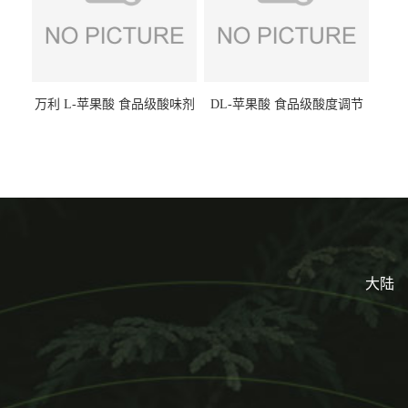
万利 L-苹果酸 食品级酸味剂
DL-苹果酸 食品级酸度调节
L-羟基琥珀酸 清凉饮料冰淇
剂 食品添加剂 提供样品 1kg
淋
起批小包装
大陆