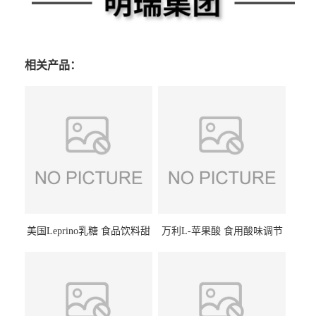
相关产品：
美国Leprino乳糖 食品饮料甜
万利L-苹果酸 食用酸味调节
味剂 进口乳糖100目 200目
剂饮料露酒果汁食品增酸剂
1kg/袋