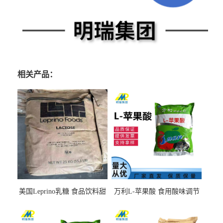
相关产品：
美国Leprino乳糖 食品饮料甜
万利L-苹果酸 食用酸味调节
味剂 进口乳糖100目 200目
剂饮料露酒果汁食品增酸剂
1kg/袋