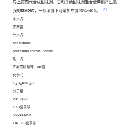
界上第四代合成甜味剂。它和其他甜味剂混合使用能产生很
[1]
强的
，一般浓度下可增加甜度20%~40%。
协同效应
中文名
安赛蜜
外文名
acesulfame
potassium acetylsulfonate
别 名
乙酰磺胺酸钾、AK糖
化学式
C
H
KNO
S
4
4
4
分子量
201.2422
CAS登录号
55589-62-3
EINECS登录号