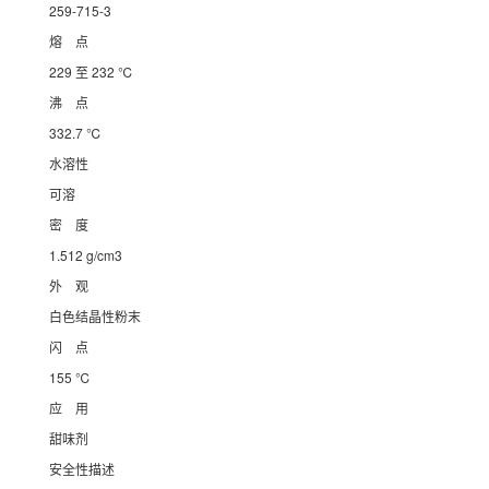
259-715-3
熔 点
229 至 232 ℃
沸 点
332.7 ℃
水溶性
可溶
密 度
1.512 g/cm3
外 观
白色结晶性粉末
闪 点
155 ℃
应 用
甜味剂
安全性描述