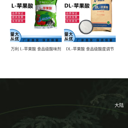
万利 L-苹果酸 食品级酸味剂
DL-苹果酸 食品级酸度调节
L-羟基琥珀酸 清凉饮料冰淇
剂 食品添加剂 提供样品 1kg
淋
起批小包装
大陆