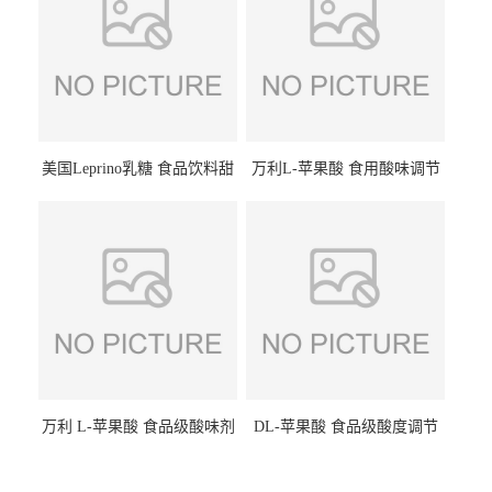
美国Leprino乳糖 食品饮料甜
万利L-苹果酸 食用酸味调节
味剂 进口乳糖100目 200目
剂饮料露酒果汁食品增酸剂
1kg/袋
万利 L-苹果酸 食品级酸味剂
DL-苹果酸 食品级酸度调节
L-羟基琥珀酸 清凉饮料冰淇
剂 食品添加剂 提供样品 1kg
淋
起批小包装