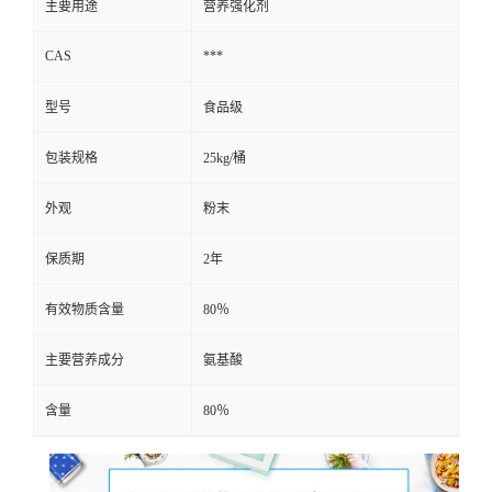
主要用途
营养强化剂
CAS
***
型号
食品级
包装规格
25kg/桶
外观
粉末
保质期
2年
有效物质含量
80％
主要营养成分
氨基酸
含量
80％