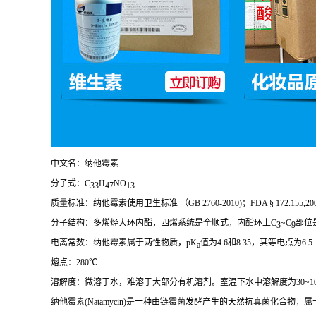
中文名：纳他霉素
分子式：C
H
NO
33
47
13
质量标准：纳他霉素使用卫生标准 （GB 2760-2010)；FDA § 172.155,20
分子结构：多烯烃大环内酯，四烯系统是全顺式，内酯环上C
~C
部位
3
9
电离常数：纳他霉素属于两性物质，pK
值为4.6和8.35，其等电点为6.5
a
熔点：280℃
溶解度：微溶于水，难溶于大部分有机溶剂。室温下水中溶解度为30~10
纳他霉素(Natamycin)是一种由链霉菌发酵产生的天然抗真菌化