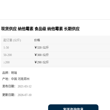
现货供应 纳他霉素 食品级 纳他霉素 长期供应
起订量 (公斤)
价格
1-50
￥
320 /公斤
50-200
￥
300 /公斤
≥200
￥
290 /公斤
品牌：
明瑞
产地：
中国 河南郑州
发布日期：
2021-03-12
更新日期：
2026-07-10
发送咨询信息