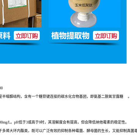
00
是半缩醛结构，含有一个糖苷键连接的碳水化合物基团，即氨基二脱氧甘露糖
。
0mg/L。pH低于3或高于9时，其溶解度会有提高，但会降低纳他霉素的稳定性。
合物，属于多烯大环内酯类，既可以广泛有效的抑制各种霉菌、酵母菌的生长，又能抑制真