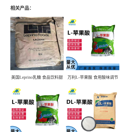
相关产品：
美国Leprino乳糖 食品饮料甜
万利L-苹果酸 食用酸味调节
味剂 进口乳糖100目 200目
剂饮料露酒果汁食品增酸剂
1kg/袋