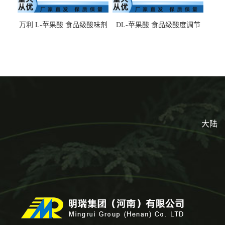
万利 L-苹果酸 食品级酸味剂
DL-苹果酸 食品级酸度调节
L-羟基琥珀酸 清凉饮料冰淇
剂 食品添加剂 提供样品 1kg
淋
起批小包装
大陆