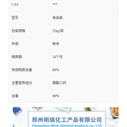
CAS
***
型号
食品级
包装规格
25kg/袋
外观
粉末
保质期
24个月
有效物质含量
99％
主要营养成分
磷酸三钙
含量
99％