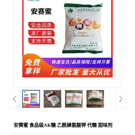
安赛蜜 食品级AK糖 乙酰磺氨酸钾 代糖 甜味剂