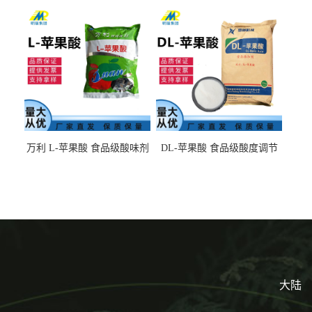
味剂 进口乳糖100目 200目
剂饮料露酒果汁食品增酸剂
1kg/袋
万利 L-苹果酸 食品级酸味剂
DL-苹果酸 食品级酸度调节
L-羟基琥珀酸 清凉饮料冰淇
剂 食品添加剂 提供样品 1kg
淋
起批小包装
大陆