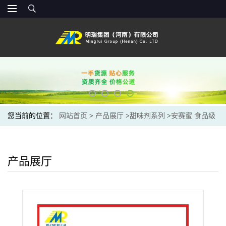
您当前的位置：
网站首页
>
产品展厅
>
甜味剂系列
>
安赛蜜 食品级
AK糖 乙酰磺氨酸钾 代糖 甜味剂
产品展厅