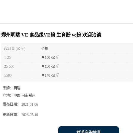
郑州明瑞 VE 食品级VE粉 生育酚 ve粉 欢迎洽谈
起订量 (公斤)
价格
1-25
￥
160 /公斤
25-500
￥
150 /公斤
≥500
￥
140 /公斤
品牌：
明瑞
产地：
中国 河南郑州
发布日期：
2021-01-06
更新日期：
2026-07-10
发送咨询信息