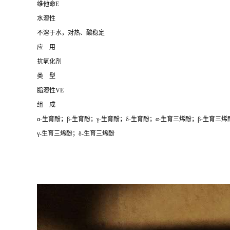
维他命E
水溶性
不溶于水，对热、酸稳定
应 用
抗氧化剂
类 型
脂溶性VE
组 成
α-生育酚；β-生育酚；γ-生育酚；δ-生育酚；α-生育三烯酚；β-生育三烯
γ-生育三烯酚；δ-生育三烯酚