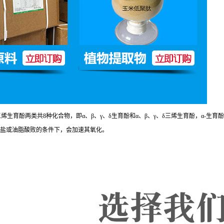
烯生育酚两类共8种化合物，即α、β、γ、δ生育酚和α、β、γ、δ三烯生育酚，α-生育
铅盐或油脂酸败的条件下，会加速其氧化。