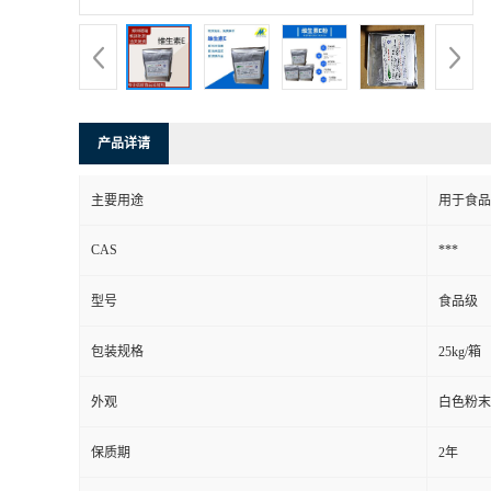
产品详请
主要用途
用于食品
CAS
***
型号
食品级
包装规格
25kg/箱
外观
白色粉末
保质期
2年