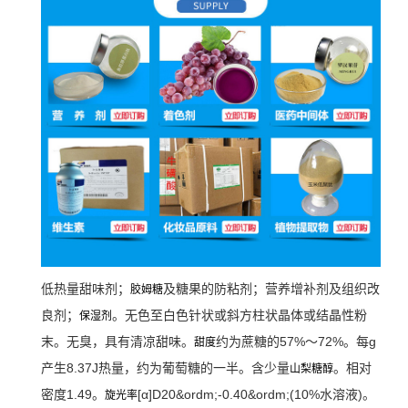
低热量甜味剂；
及糖果的防粘剂；营养增补剂及组织改
胶姆糖
良剂；
。
无色至白色针状或斜方柱状晶体或结晶性粉
保湿剂
末。无臭，具有清凉甜味。
约为蔗糖的57%～72%。每g
甜度
产生8.37J热量，约为葡萄糖的一半。含少量
。相对
山梨糖醇
密度1.49。
[α]D20&ordm;-0.40&ordm;(10%水溶液)。
旋光率