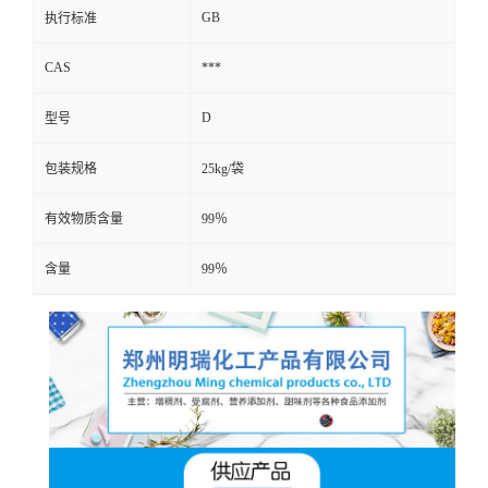
GB
执行标准
CAS
***
D
型号
包装规格
25kg/袋
有效物质含量
99％
含量
99％