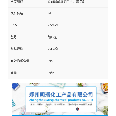
主要用途
食品级酸度调节剂，酸味剂
GB
执行标准
CAS
77-92-9
型号
酸味剂
包装规格
25kg/袋
有效物质含量
99％
含量
99％