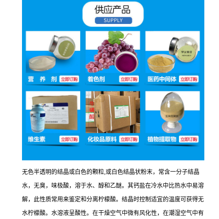
无色半透明的结晶或白色的颗粒,或白色结晶状粉末，常含一分子结晶
水，无臭，味极酸，溶于水、醇和乙醚。其钙盐在冷水中比热水中易溶
解，此性质常用来鉴定和分离柠檬酸。结晶时控制适宜的温度可获得无
水柠檬酸。水溶液呈酸性。在干燥空气中微有风化性，在潮湿空气中有