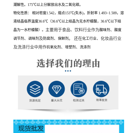
潮解性。175℃以上分解放出水及二氧化碳。
物化性质： 相对密度1.542，熔点153℃(失水)，折射率 1.493~1.509，溶
液结晶临界温度36.6℃（36.6℃以上结晶为无水柠檬酸，36.6℃以下结
主要用于食品、饮料行业作为
、
晶为一水柠檬酸）。
酸味剂
酸度
、
及
、
。 还在
、化妆品行业
调节剂
调味剂
防腐剂
保鲜剂
化工行业
及洗涤行业中用作
、
、
抗氧化剂
增塑剂
洗涤剂