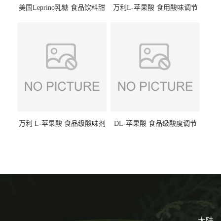
美国Leprino乳糖 食品饮料甜
万利L-苹果酸 食用酸味调节
味剂 进口乳糖100目 200目
剂饮料露酒果汁食品增酸剂
1kg/袋
万利 L-苹果酸 食品级酸味剂
DL-苹果酸 食品级酸度调节
L-羟基琥珀酸 清凉饮料冰淇
剂 食品添加剂 提供样品 1kg
淋
起批小包装
大陆