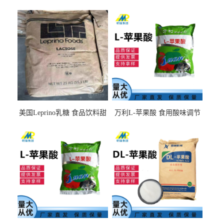
美国Leprino乳糖 食品饮料甜
万利L-苹果酸 食用酸味调节
味剂 进口乳糖100目 200目
剂饮料露酒果汁食品增酸剂
1kg/袋