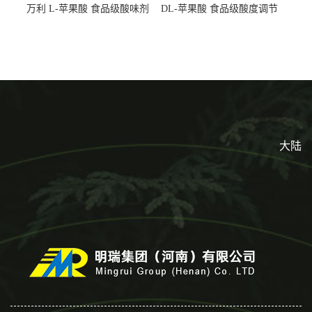
万利 L-苹果酸 食品级酸味剂
DL-苹果酸 食品级酸度调节
L-羟基琥珀酸 清凉饮料冰淇
剂 食品添加剂 提供样品 1kg
淋
起批小包装
大陆