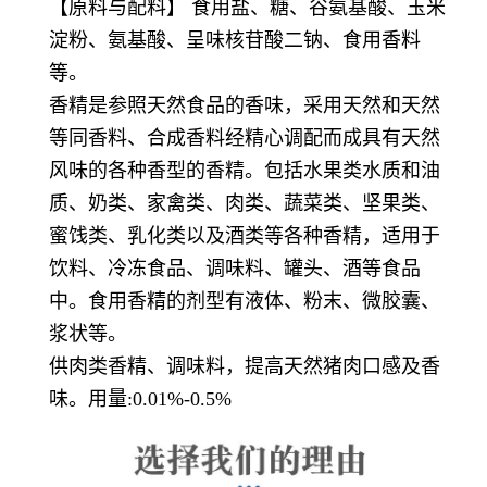
【原料与配料】 食用盐、糖、谷氨基酸、玉米
淀粉、氨基酸、呈味核苷酸二钠、食用香料
等。
香精
是参照天然食品的
香味
，采用天然和天然
等同香料、
合成香料
经精心调配而成具有天然
风味的各种香型的香精。包括水果类水质和油
质、奶类、家禽类、肉类、蔬菜类、坚果类、
蜜饯
类、乳化类以及酒类等各种香精，适用于
饮料、
冷冻食品
、
调味料
、
罐头
、酒等食品
中。食用香精的剂型有液体、粉末、微胶囊、
浆状等。
供肉类香精、调味料，提高天然猪肉口感及香
味。用量:0.01%-0.5%