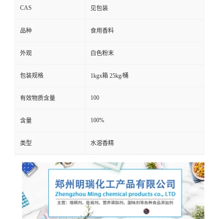
CAS
见包装
品种
食用香料
外观
白色粉末
包装规格
1kgx箱 25kg/桶
100
有效物质含量
100%
含量
类型
水溶香精