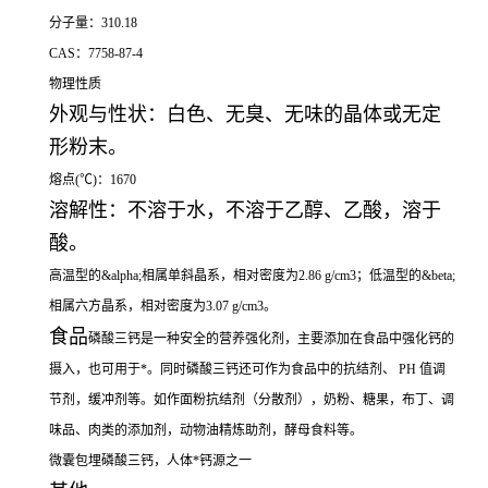
分子量：310.18
CAS：7758-87-4
物理性质
外观与性状：白色、无臭、无味的晶体或无定
形粉末。
熔点(℃)：1670
溶解性：不溶于水，不溶于乙醇、乙酸，溶于
酸。
高温型的&alpha;相属单斜晶系，相对密度为2.86 g/cm3；低温型的&beta;
相属六方晶系，相对密度为3.07 g/cm3。
食品
磷酸三钙是一种安全的营养强化剂，主要添加在食品中强化钙的
摄入，也可用于*。同时磷酸三钙还可作为食品中的抗结剂、 PH 值调
节剂，缓冲剂等。如作面粉抗结剂（分散剂），奶粉、糖果，布丁、调
味品、肉类的添加剂，动物油精炼助剂，酵母食料等。
微囊包埋磷酸三钙，人体*钙源之一