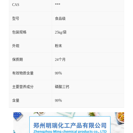
CAS
***
型号
食品级
包装规格
25kg/袋
外观
粉末
保质期
24个月
有效物质含量
99％
主要营养成分
磷酸三钙
含量
99％