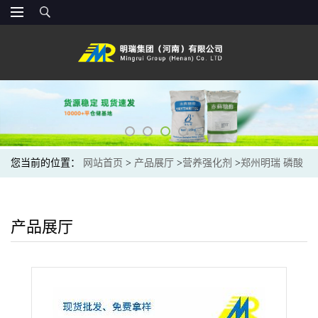
您当前的位置：
网站首页
>
产品展厅
>
营养强化剂
>
郑州明瑞 磷酸
三钙食品级面食糕点膨松剂 营养增补
产品展厅