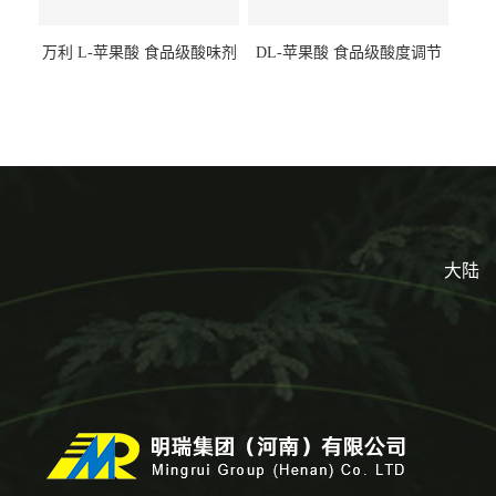
万利 L-苹果酸 食品级酸味剂
DL-苹果酸 食品级酸度调节
L-羟基琥珀酸 清凉饮料冰淇
剂 食品添加剂 提供样品 1kg
淋
起批小包装
大陆