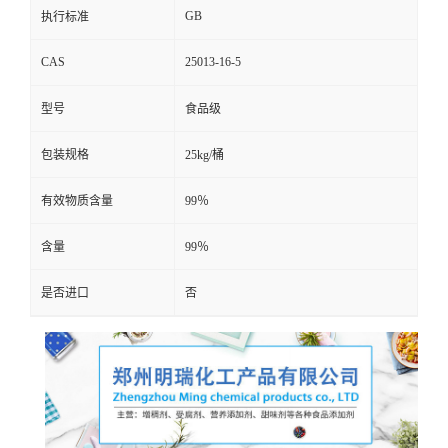
GB
执行标准
CAS
25013-16-5
型号
食品级
包装规格
25kg/桶
有效物质含量
99％
含量
99％
是否进口
否