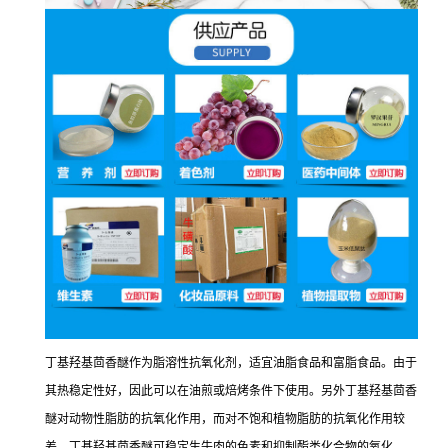
丁基羟基茴香醚作为脂溶性抗氧化剂，适宜油脂食品和富脂食品。由于
其热稳定性好，因此可以在油煎或焙烤条件下使用。另外丁基羟基茴香
醚对动物性脂肪的抗氧化作用，而对不饱和植物脂肪的抗氧化作用较
差。丁基羟基茴香醚可稳定生牛肉的色素和抑制酯类化合物的氧化。