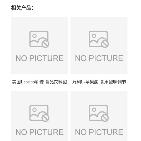
相关产品：
美国Leprino乳糖 食品饮料甜
万利L-苹果酸 食用酸味调节
味剂 进口乳糖100目 200目
剂饮料露酒果汁食品增酸剂
1kg/袋